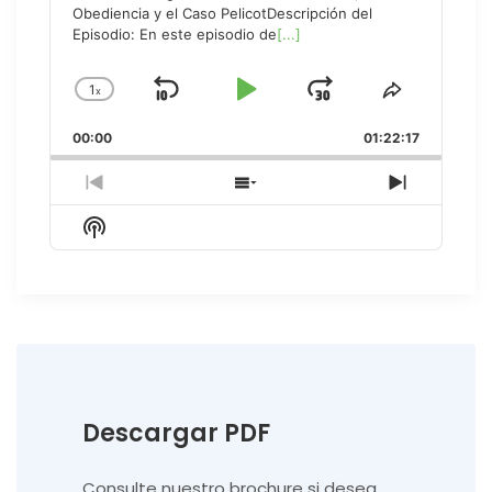
Obediencia y el Caso PelicotDescripción del
Episodio: En este episodio de
[...]
1
x
Skip
Play
Jump
Change
Share
Playback
This
Backward
Pause
Forward
00:00
Rate
01:22:17
Episode
Previous
Show
Next
Episode
Episodes
Episode
Show
List
Podcast
Information
Descargar PDF
Consulte nuestro brochure si desea