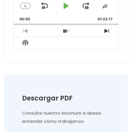
1
x
Skip
Play
Jump
Change
Share
Playback
This
Backward
Pause
Forward
00:00
Rate
01:22:17
Episode
Previous
Show
Next
Episode
Episodes
Episode
Show
List
Podcast
Information
Descargar PDF
Consulte nuestro brochure si desea
entender cómo trabajamos